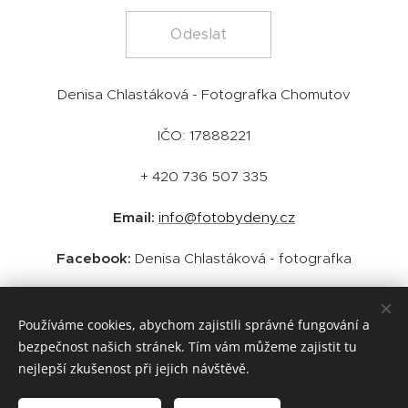
Odeslat
Denisa Chlastáková - Fotografka Chomutov
IČO: 17888221
+ 420 736 507 335
Email:
info@fotobydeny.cz
Facebook:
Denisa Chlastáková - fotografka
Instagram:
@denisachlastakova_fotografka
Používáme cookies, abychom zajistili správné fungování a
bezpečnost našich stránek. Tím vám můžeme zajistit tu
nejlepší zkušenost při jejich návštěvě.
2026 Denisa Chlastáková