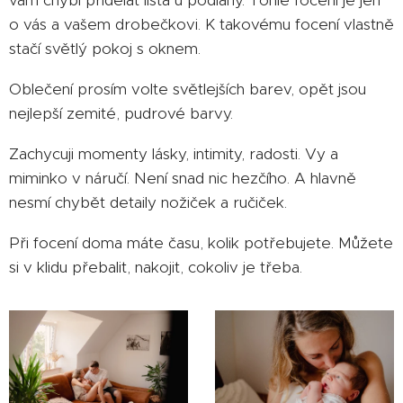
vám chybí přidělat lišta u podlahy. Tohle focení je jen
o vás a vašem drobečkovi. K takovému focení vlastně
stačí světlý pokoj s oknem.
Oblečení prosím volte světlejších barev, opět jsou
nejlepší zemité, pudrové barvy.
Zachycuji momenty lásky, intimity, radosti. Vy a
miminko v náručí. Není snad nic hezčího. A hlavně
nesmí chybět detaily nožiček a ručiček.
Při focení doma máte času, kolik potřebujete. Můžete
si v klidu přebalit, nakojit, cokoliv je třeba.