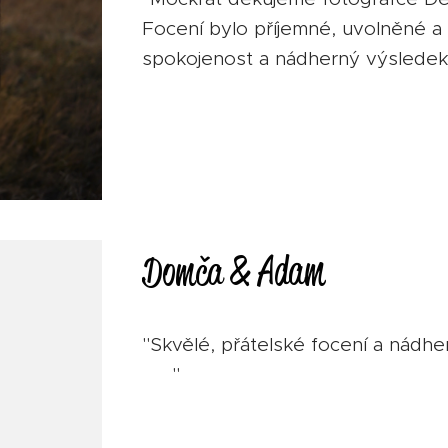
Focení bylo příjemné, uvolněné a
spokojenost a nádherný výsledek
Domča
& Adam
"Skvělé, přátelské focení a nádh
❤️ "