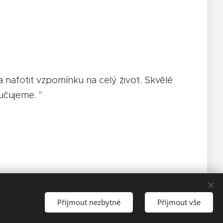
nafotit vzpomínku na celý život. Skvělé
čujeme. "
Přijmout nezbytné
Přijmout vše