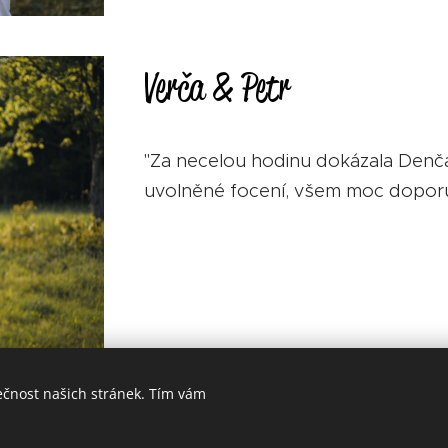
Verča & Petr
"Za necelou hodinu dokázala Denča 
uvolněné focení, všem moc doporu
ečnost našich stránek. Tím vám
Viktorie s rodinou