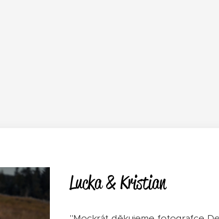
Lucka & Kristian
"Mockrát děkujeme fotografce Den