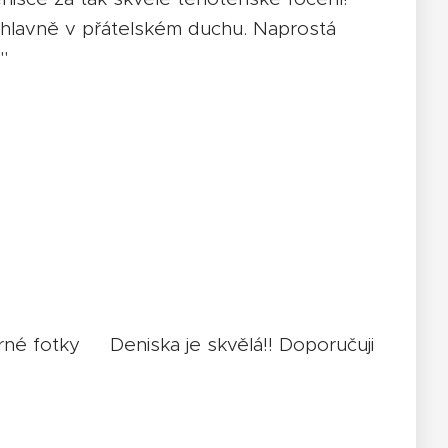
 hlavně v přátelském duchu. Naprostá
"
erné fotky☺️
Deniska je skvělá!! Doporučuji